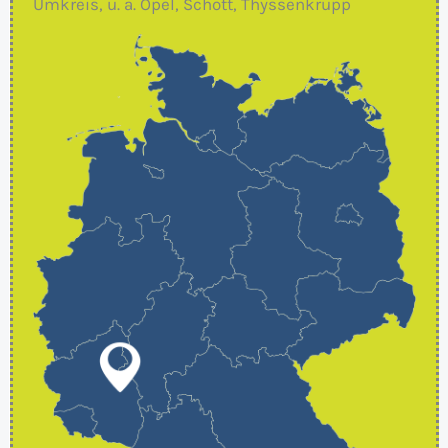
Umkreis, u. a. Opel, Schott, Thyssenkrupp