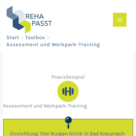
Zum
Inhalt
springen
Start
Toolbox
Assessment und Workpark-Training
Praxisbeispiel
Assessment und Workpark-Training
Einrichtung: Drei Burgen Klinik in Bad Kreuznach