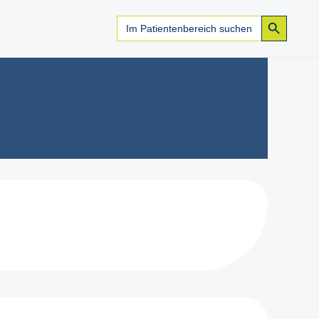
Search Button
Search
for: