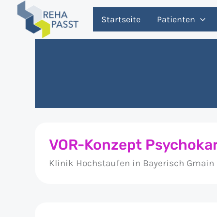
Zum
Startseite
Patienten
Inhalt
springen
VOR-Konzept Psychokar
Klinik Hochstaufen in Bayerisch Gmain