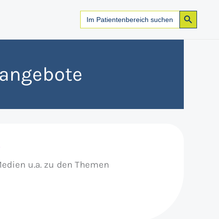
Search Button
Search
for:
sangebote
e
Medien u.a. zu den Themen